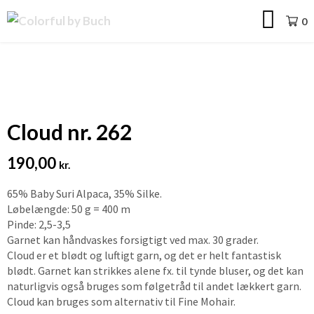
Skip
Colorful
0
to
by
content
Buch
Cloud nr. 262
190,00
kr.
65% Baby Suri Alpaca, 35% Silke.
Løbelængde: 50 g = 400 m
Pinde: 2,5-3,5
Garnet kan håndvaskes forsigtigt ved max. 30 grader.
Cloud er et blødt og luftigt garn, og det er helt fantastisk
blødt. Garnet kan strikkes alene fx. til tynde bluser, og det kan
naturligvis også bruges som følgetråd til andet lækkert garn.
Cloud kan bruges som alternativ til Fine Mohair.