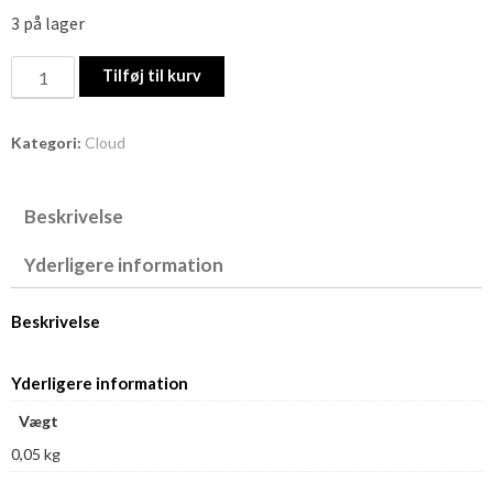
3 på lager
Cloud
Tilføj til kurv
nr.
262
Kategori:
Cloud
antal
Beskrivelse
Yderligere information
Beskrivelse
Yderligere information
Vægt
0,05 kg