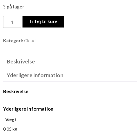
3 på lager
Cloud
Tilføj til kurv
nr.
315
Kategori:
Cloud
antal
Beskrivelse
Yderligere information
Beskrivelse
Yderligere information
Vægt
0,05 kg