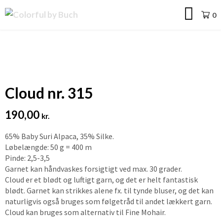
Skip
Colorful
0
to
by
content
Buch
Cloud nr. 315
190,00
kr.
65% Baby Suri Alpaca, 35% Silke.
Løbelængde: 50 g = 400 m
Pinde: 2,5-3,5
Garnet kan håndvaskes forsigtigt ved max. 30 grader.
Cloud er et blødt og luftigt garn, og det er helt fantastisk
blødt. Garnet kan strikkes alene fx. til tynde bluser, og det kan
naturligvis også bruges som følgetråd til andet lækkert garn.
Cloud kan bruges som alternativ til Fine Mohair.